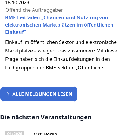
18.10.2023
Öffentliche Auftraggeber
BME-Leitfaden „Chancen und Nutzung von
elektronischen Marktplätzen im öffentlichen
Einkauf“
Einkauf im öffentlichen Sektor und elektronische
Marktplätze – wie geht das zusammen? Mit dieser
Frage haben sich die Einkaufsleitungen in den
Fachgruppen der BME-Sektion „Öffentliche
Auftraggeber“ intensiv auseinandergesetzt. Die
Ergebnisse sind im neuen BME-Leitfaden „Chancen
und Nutzung von elektronischen Marktplätzen im
ALLE MELDUNGEN LESEN
öffentlichen Einkauf“ zusammengefasst. Die
Publikation gibt auf 116 Seiten einen ausführlichen
Die nächsten Veranstaltungen
Überblick über die Welt der E-Marktplätze und findet
neue Lösungsansätze....
Ort: Berlin
Okt
2026