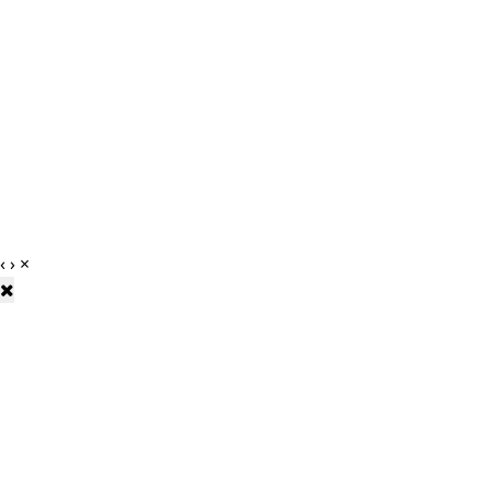
‹
›
×