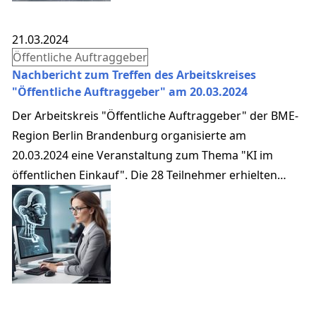
21.03.2024
Öffentliche Auftraggeber
Nachbericht zum Treffen des Arbeitskreises
"Öffentliche Auftraggeber" am 20.03.2024
Der Arbeitskreis "Öffentliche Auftraggeber" der BME-
Region Berlin Brandenburg organisierte am
20.03.2024 eine Veranstaltung zum Thema "KI im
öffentlichen Einkauf". Die 28 Teilnehmer erhielten
spannende Einblicke in die Potenziale der Künstlichen
Intelligenz (KI) im Beschaffungswesen. Zentraler Punkt
war der Vortrag von Herrn von der Berliner Firma
über die Prompt-Methodik zur Texterstellung mithilfe
von ChatGPT. Diese Methode ermöglicht einen
erheblich geringeren Zeitaufwand bei der Texte...