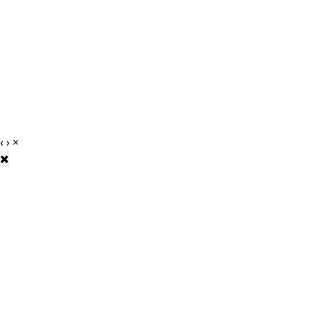
‹
›
×