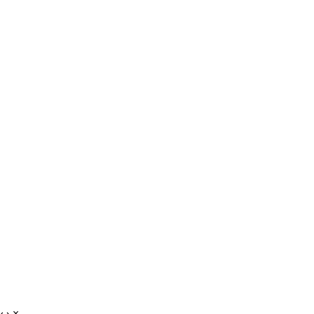
‹
›
×