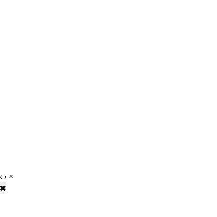
‹
›
×