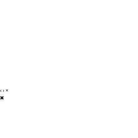
‹
›
×